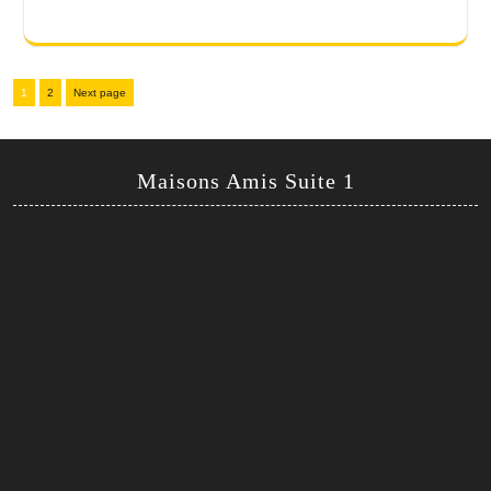
Pagination
Page
Page
1
2
Next page
des
publications
Maisons Amis Suite 1