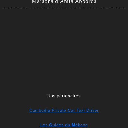
Maisons d'Amis Abbords
Nos partenaires
Cambodia Private Car Taxi Driver
Les
G
uides du
M
ékong