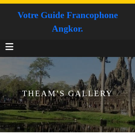
Skip
to
Votre Guide Francophone
content
Angkor.
Open
Button
THEAM’S GALLERY